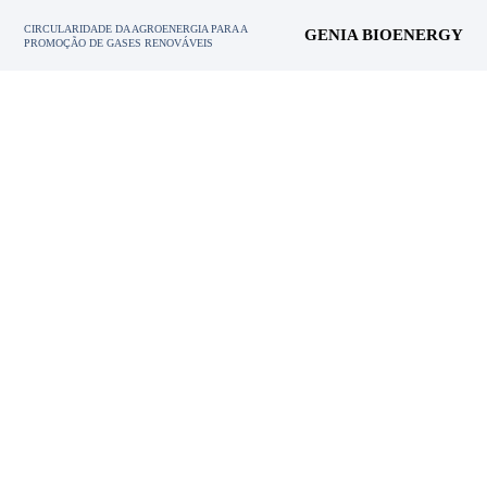
CIRCULARIDADE DA AGROENERGIA PARA A
GENIA BIOENERGY
PROMOÇÃO DE GASES RENOVÁVEIS
Obrigado por valorizar
seus resíduos conosco
Após solicitar a valorização dos seus
resíduos, entraremos em contacto consigo e
sem qualquer compromisso, poderá saber a