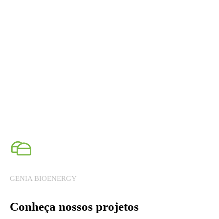
informação que necessita antes de um projeto
de biogás ou biometano.
solutions
bio
GENIA BIOENERGY
Conheça nossos projetos