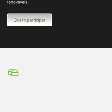
renováveis.
Quero participar
solutions
ar
bio